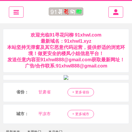
欢迎光临91寻花问柳 91xhwl.com
最新域名：91xhwl1.xyz
本站坚持无弹窗及其它恶意代码运营，提供舒适的浏览环
境！做更安全的楼凤小姐信息平台！
发送任意内容至
91xhwl888@gmail.com
获取最新网址！
广告/合作联系:
91xhwl888@gmail.com
省份：
甘肃省
+ 更多省份
城市：
平凉市
+ 更多城市